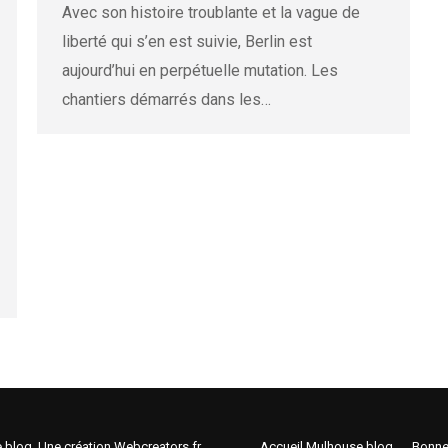
Avec son histoire troublante et la vague de
liberté qui s’en est suivie, Berlin est
aujourd’hui en perpétuelle mutation. Les
chantiers démarrés dans les…
e.blog. Une création
Webcreators.fr
Accueil Mulhouse.blog
Bonne