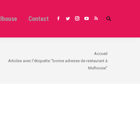
ulhouse
Contact
Search:
Facebook
Twitter
Instagram
YouTube
RSS
tes ici :
Accueil
Articles avec l’étiquette "bonne adresse de restaurant à
Mulhouse"