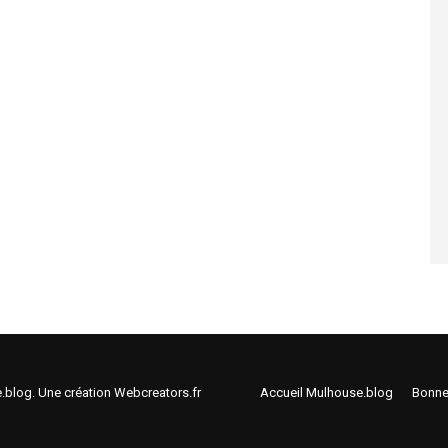
e.blog. Une création
Webcreators.fr
Accueil Mulhouse.blog
Bonne