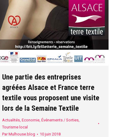
Une partie des entreprises
agréées Alsace et France terre
textile vous proposent une visite
lors de la Semaine Textile
Actualités
,
Economie
,
Événements / Sorties
,
Tourisme local
Par
Mulhouse.blog
10 juin 2018