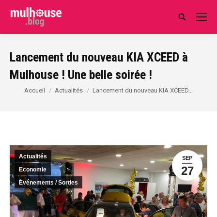
Search:
Lancement du nouveau KIA XCEED à
Mulhouse ! Une belle soirée !
Vous êtes ici :
Accueil
Actualités
Lancement du nouveau KIA XCEED…
Actualités
SEP
27
Economie
Événements / Sorties