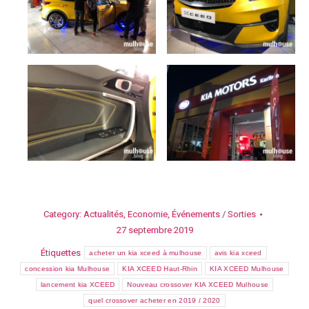
Category:
Actualités
,
Economie
,
Événements / Sorties
27 septembre 2019
Étiquettes
acheter un kia xceed à mulhouse
avis kia xceed
concession kia Mulhouse
KIA XCEED Haut-Rhin
KIA XCEED Mulhouse
lancement kia XCEED
Nouveau crossover KIA XCEED Mulhouse
quel crossover acheter en 2019 / 2020