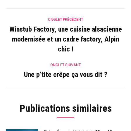
Navigation
ONGLET PRÉCÉDENT
de
Winstub Factory, une cuisine alsacienne
commentaire
modernisée et un cadre factory, Alpin
Onglet
précédent
chic !
ONGLET SUIVANT
Une p’tite crêpe ça vous dit ?
Onglet
suivant
Publications similaires