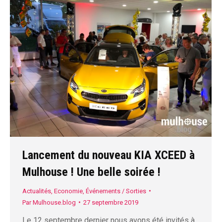
Lancement du nouveau KIA XCEED à
Mulhouse ! Une belle soirée !
Actualités
,
Economie
,
Événements / Sorties
Par
Mulhouse.blog
27 septembre 2019
Le 12 septembre dernier nous avons été invités à