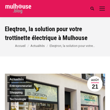
Search:
Eleqtron, la solution pour votre
trottinette électrique à Mulhouse
Vous êtes ici :
Accueil
Actualités
Eleqtron, la solution pour votre…
Actualités
AOÛT
21
Entrepreneuriat
Shopping
Technologie