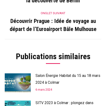
commentaire
la découverte de Berlin
précédent
ONGLET SUIVANT
Découvrir Prague : Idée de voyage au
Onglet
départ de l’Euroairport Bâle Mulhouse
suivant
Publications similaires
Salon Énergie Habitat du 15 au 18 mars
2024 à Colmar
6 mars 2024
SITV 2023 à Colmar : plongez dans