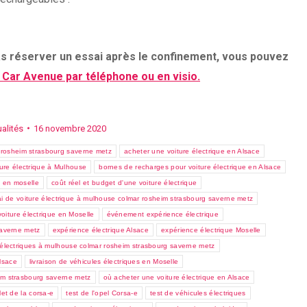
pas réserver un essai après le confinement, vous pouvez
 Car Avenue par téléphone ou en visio.
alités
16 novembre 2020
 rosheim strasbourg saverne metz
acheter une voiture électrique en Alsace
ure électrique à Mulhouse
bornes de recharges pour voiture électrique en Alsace
e en moselle
coût réel et budget d'une voiture électrique
i de voiture électrique à mulhouse colmar rosheim strasbourg saverne metz
voiture électrique en Moselle
événement expérience électrique
saverne metz
expérience électrique Alsace
expérience électrique Moselle
s électriques à mulhouse colmar rosheim strasbourg saverne metz
Alsace
livraison de véhicules électriques en Moselle
im strasbourg saverne metz
où acheter une voiture électrique en Alsace
let de la corsa-e
test de l'opel Corsa-e
test de véhicules électriques