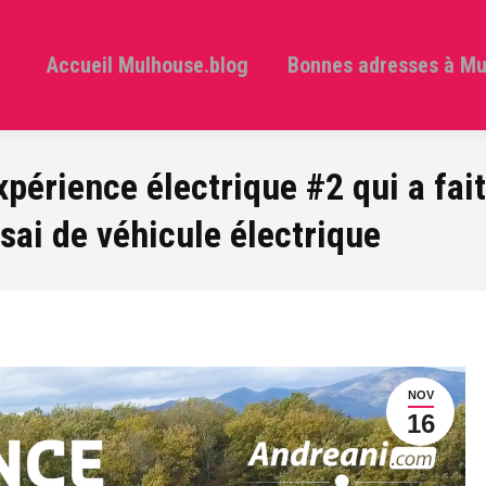
Accueil Mulhouse.blog
Bonnes adresses à M
xpérience électrique #2 qui a fai
sai de véhicule électrique
NOV
16