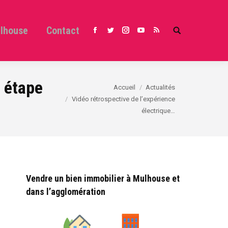
ulhouse
Contact
Search:
Facebook
Twitter
Instagram
YouTube
RSS
t étape
Vous êtes ici :
Accueil
Actualités
Vidéo rétrospective de l’expérience
électrique…
Vendre un bien immobilier à Mulhouse et
dans l’agglomération