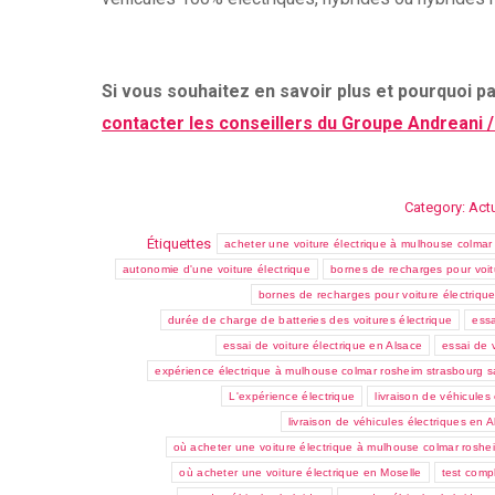
Si vous souhaitez en savoir plus et pourquoi 
contacter les conseillers du Groupe Andreani /
Category:
Actu
Étiquettes
acheter une voiture électrique à mulhouse colmar
autonomie d'une voiture électrique
bornes de recharges pour voit
bornes de recharges pour voiture électriqu
durée de charge de batteries des voitures électrique
essa
essai de voiture électrique en Alsace
essai de 
expérience électrique à mulhouse colmar rosheim strasbourg 
L'expérience électrique
livraison de véhicule
livraison de véhicules électriques en 
où acheter une voiture électrique à mulhouse colmar roshe
où acheter une voiture électrique en Moselle
test comp