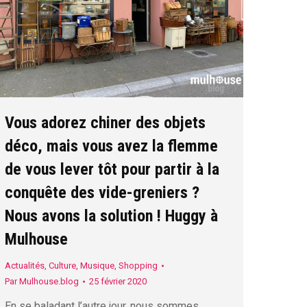
Vous adorez chiner des objets
déco, mais vous avez la flemme
de vous lever tôt pour partir à la
conquête des vide-greniers ?
Nous avons la solution ! Huggy à
Mulhouse
Actualités
,
Culture
,
Musique
,
Shopping
Par
Mulhouse.blog
25 février 2020
En se baladant l’autre jour, nous sommes