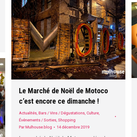
Le Marché de Noël de Motoco
c’est encore ce dimanche !
Actualités
,
Bars / Vins / Dégustations
,
Culture
,
Événements / Sorties
,
Shopping
Par
Mulhouse.blog
14 décembre 2019