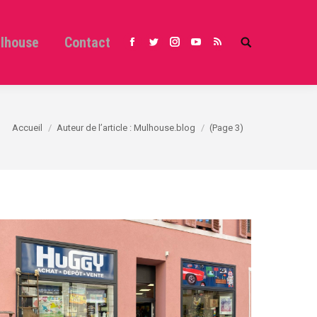
ulhouse
Contact
Search:
Facebook
Twitter
Instagram
YouTube
RSS
Vous êtes ici :
Accueil
Auteur de l’article : Mulhouse.blog
(Page 3)