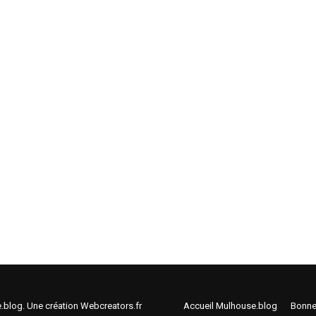
e.blog. Une création
Webcreators.fr
Accueil Mulhouse.blog
Bonne