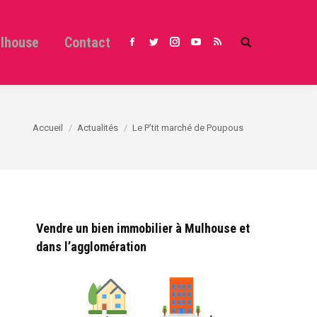
ulhouse
Contact
Search:
Facebook
Twitter
Instagram
YouTube
RSS
Vous êtes ici :
Accueil
Actualités
Le P’tit marché de Poupous
Vendre un bien immobilier à Mulhouse et
dans l’agglomération