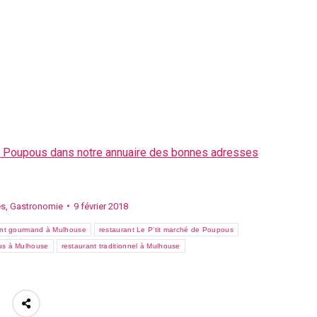
 de Poupous dans notre annuaire des bonnes adresses
és
,
Gastronomie
9 février 2018
ant gourmand à Mulhouse
restaurant Le P’tit marché de Poupous
ous à Mulhouse
restaurant traditionnel à Mulhouse