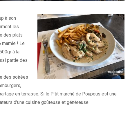
up à son
aiment les
ve des plats
de mamie ! Le
500gr à la
ssi partie des
se des soirées
hamburgers,
n partage en terrasse. Si le P’tit marché de Poupous est une
mateurs d’une cuisine goûteuse et généreuse.