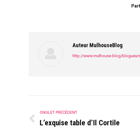
Part
Auteur
MulhouseBlog
http://www.mulhouse.blog/blogueur
Navigation
de
ONGLET PRÉCÉDENT
L’exquise table d’Il Cortile
Onglet
commentaire
précédent