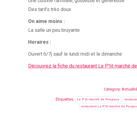
Une cuisine familiale, goûteuse et généreuse
Des tarifs très doux
On aime moins :
La salle un peu bruyante
Horaires :
Ouvert 6/7j sauf le lundi midi et le dimanche
Découvrez la fiche du restaurant Le P’tit marché
Category:
Actualit
Étiquettes
Le P’tit marché de Poupous
restaur
restaurant Le P’tit marché de Poup