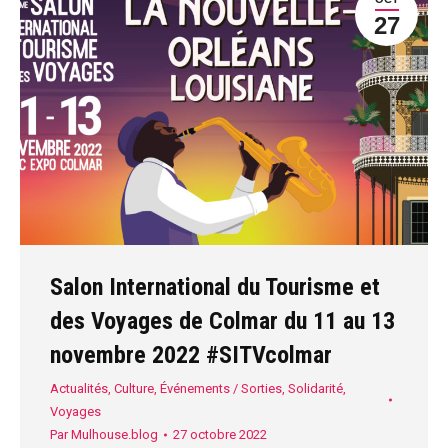
27
Salon International du Tourisme et
des Voyages de Colmar du 11 au 13
novembre 2022 #SITVcolmar
Actualités
,
Culture
,
Événements / Sorties
,
Solidarité
,
Voyages
Par
Mulhouse.blog
27 octobre 2022