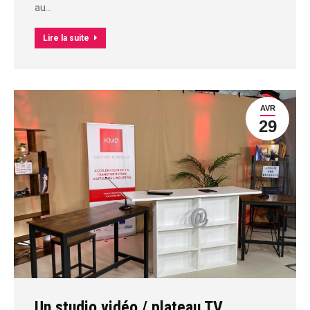
au…
Lire la suite
AVR
29
Un studio vidéo / plateau TV