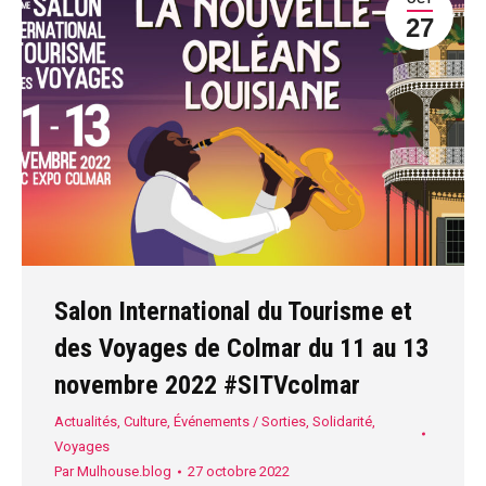
27
Salon International du Tourisme et
des Voyages de Colmar du 11 au 13
novembre 2022 #SITVcolmar
Actualités
,
Culture
,
Événements / Sorties
,
Solidarité
,
Voyages
Par
Mulhouse.blog
27 octobre 2022