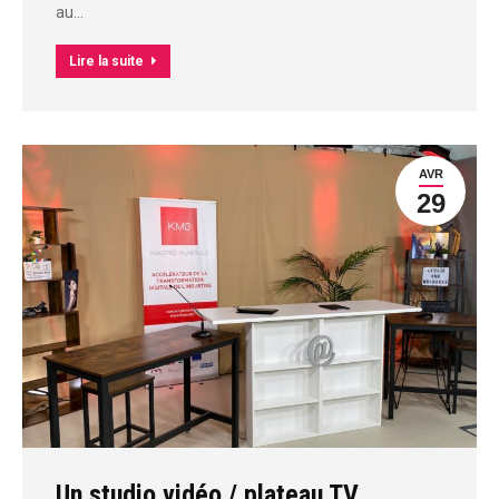
au…
Lire la suite
AVR
29
Un studio vidéo / plateau TV