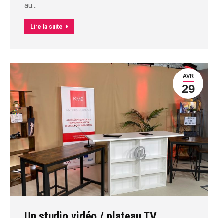
au…
Lire la suite
AVR
29
Un studio vidéo / plateau TV