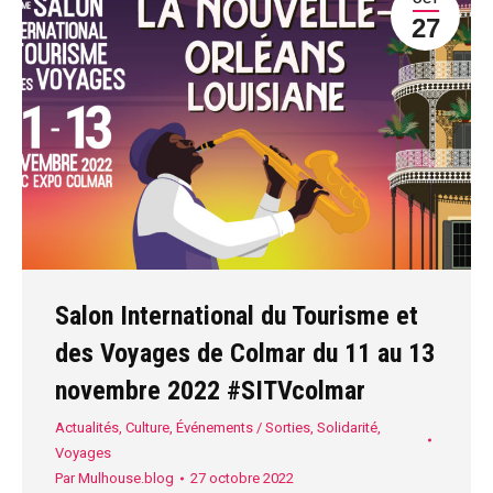
27
Salon International du Tourisme et
des Voyages de Colmar du 11 au 13
novembre 2022 #SITVcolmar
Actualités
,
Culture
,
Événements / Sorties
,
Solidarité
,
Voyages
Par
Mulhouse.blog
27 octobre 2022