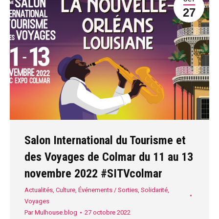
27
Salon International du Tourisme et
des Voyages de Colmar du 11 au 13
novembre 2022 #SITVcolmar
Actualités
,
Culture
,
Événements / Sorties
,
Solidarité
,
Voyages
Par
Mulhouse.blog
27 octobre 2022