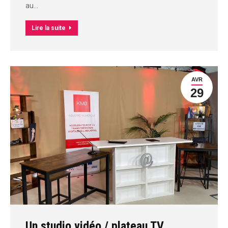
au…
Lire la suite
AVR
29
Un studio vidéo / plateau TV